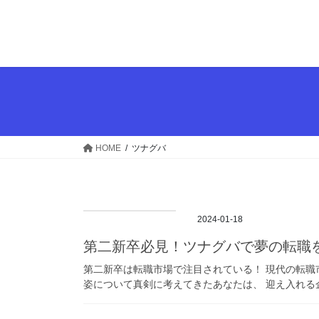
コ
ナ
ン
ビ
テ
ゲ
ン
ー
ツ
シ
へ
ョ
ス
ン
キ
に
ッ
移
HOME
ツナグバ
プ
動
2024-01-18
第二新卒必見！ツナグバで夢の転職
第二新卒は転職市場で注目されている！ 現代の転職
姿について真剣に考えてきたあなたは、 迎え入れる企