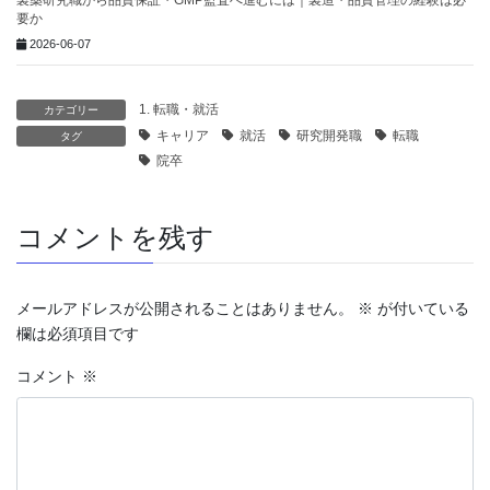
製薬研究職から品質保証・GMP監査へ進むには｜製造・品質管理の経験は必
要か
2026-06-07
1. 転職・就活
カテゴリー
キャリア
就活
研究開発職
転職
タグ
院卒
コメントを残す
メールアドレスが公開されることはありません。
※
が付いている
欄は必須項目です
コメント
※