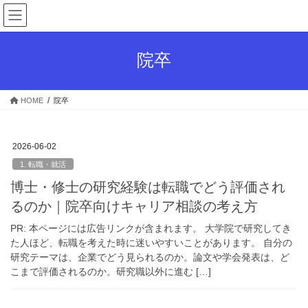
コ
ナ
ン
ビ
テ
ゲ
ン
ー
院卒
ツ
シ
へ
ョ
ス
ン
HOME
院卒
キ
に
ッ
移
プ
動
2026-06-02
1. 転職・就活
博士・修士の研究経験は転職でどう評価され
るのか｜院卒向けキャリア相談の考え方
PR: 本ページには広告リンクが含まれます。 大学院で研究してき
た人ほど、転職を考えた時に迷いやすいことがあります。 自分の
研究テーマは、企業でどう見られるのか。論文や学会発表は、ど
こまで評価されるのか。研究職以外に進む […]