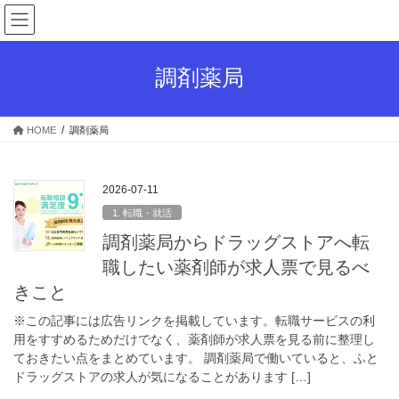
コ
ナ
ン
ビ
テ
ゲ
ン
ー
調剤薬局
ツ
シ
へ
ョ
ス
ン
HOME
調剤薬局
キ
に
ッ
移
プ
動
2026-07-11
1. 転職・就活
調剤薬局からドラッグストアへ転
職したい薬剤師が求人票で見るべ
きこと
※この記事には広告リンクを掲載しています。転職サービスの利
用をすすめるためだけでなく、薬剤師が求人票を見る前に整理し
ておきたい点をまとめています。 調剤薬局で働いていると、ふと
ドラッグストアの求人が気になることがあります […]