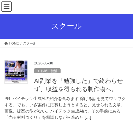
コ
ナ
ン
ビ
テ
ゲ
ン
ー
スクール
ツ
シ
へ
ョ
ス
ン
HOME
スクール
キ
に
ッ
移
プ
動
2026-06-30
1. 転職・就活
AI副業を「勉強した」で終わらせ
ず、収益を得られる制作物へ。
PR: バイテック生成AIの紹介を含みます 稼げる話を見てワクワク
する。でも、いざ案件に応募しようとすると、見せられる文章、
画像、提案の型がない。バイテック生成AIは、その手前にある
「売る材料づくり」を相談しながら進めた […]